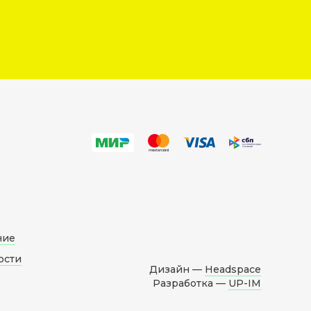
ние
ости
Дизайн —
Headspace
Разработка —
UP-IM