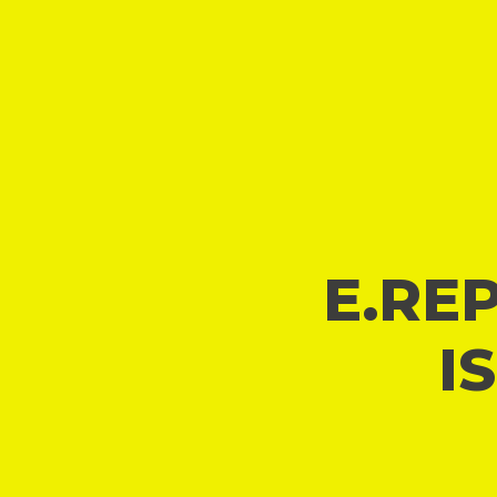
E.REP
I