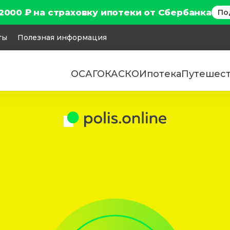
2000 ₽ на страховку ипотеки от Сбербанка
По
ты
Полезная информация
ОСАГО
КАСКО
Ипотека
Путешес