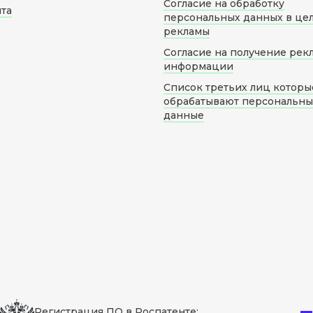
Согласие на обработку
йта
персональных данных в це
рекламы
Согласие на получение рек
информации
Список третьих лиц которы
обрабатывают персональн
данные
Регистрация ПО в Роспатенте: