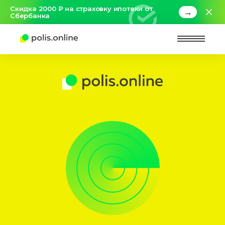
Скидка 2000 ₽ на страховку ипотеки от
→
Сбербанка
Найт