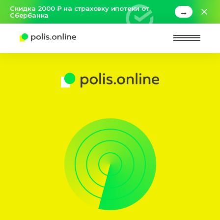
Скидка 2000 ₽ на страховку ипотеки от
→
Сбербанка
Найт