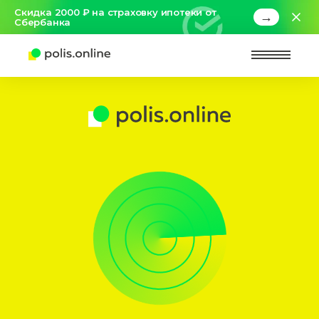
Скидка 2000 ₽ на страховку ипотеки от
→
Сбербанка
Найт