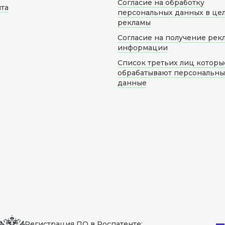
Согласие на обработку
йта
персональных данных в це
рекламы
Согласие на получение рек
информации
Список третьих лиц которы
обрабатывают персональн
данные
Регистрация ПО в Роспатенте: