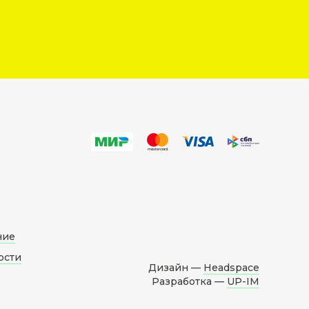
ние
ости
Дизайн —
Headspace
Разработка —
UP-IM