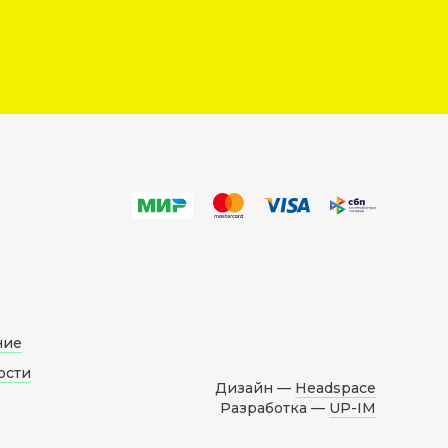
ние
ости
Дизайн —
Headspace
Разработка —
UP-IM