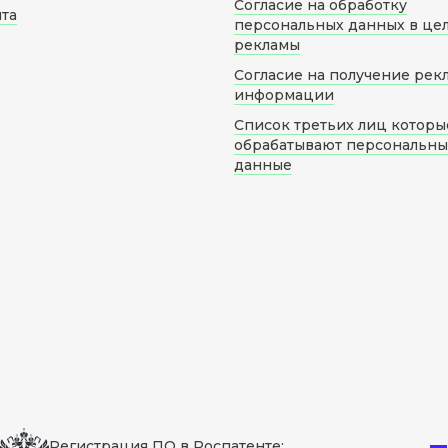
Согласие на обработку
йта
персональных данных в це
рекламы
Согласие на получение рек
информации
Список третьих лиц которы
обрабатывают персональн
данные
Регистрация ПО в Роспатенте: