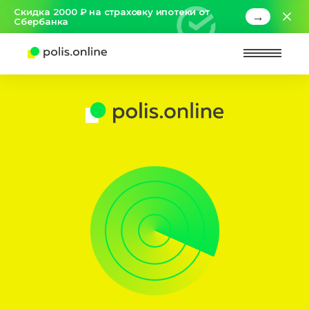
Скидка 2000 ₽ на страховку ипотеки от
→
Сбербанка
Найт