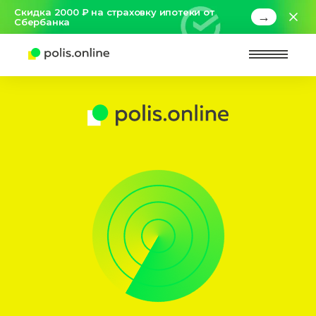
Скидка 2000 ₽ на страховку ипотеки от
→
Сбербанка
Найт