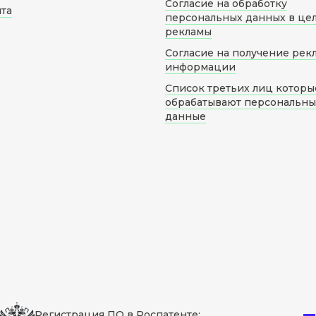
Согласие на обработку
йта
персональных данных в це
рекламы
Согласие на получение рек
информации
Список третьих лиц которы
обрабатывают персональн
данные
Регистрация ПО в Роспатенте: