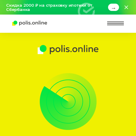
Скидка 2000 ₽ на страховку ипотеки от
→
Сбербанка
Найт