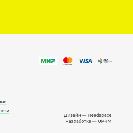
ние
ости
Дизайн —
Headspace
Разработка —
UP-IM