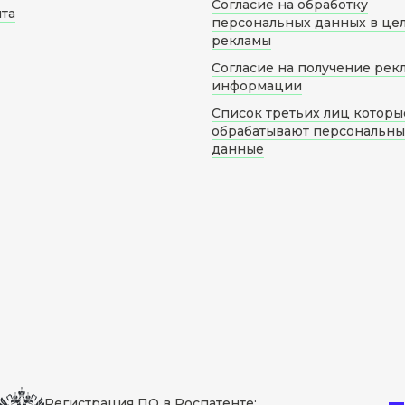
Согласие на обработку
йта
персональных данных в це
рекламы
Согласие на получение рек
информации
Список третьих лиц которы
обрабатывают персональн
данные
Регистрация ПО в Роспатенте: