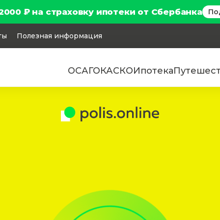
2000 ₽ на страховку ипотеки от Сбербанка
По
ты
Полезная информация
ОСАГО
КАСКО
Ипотека
Путешес