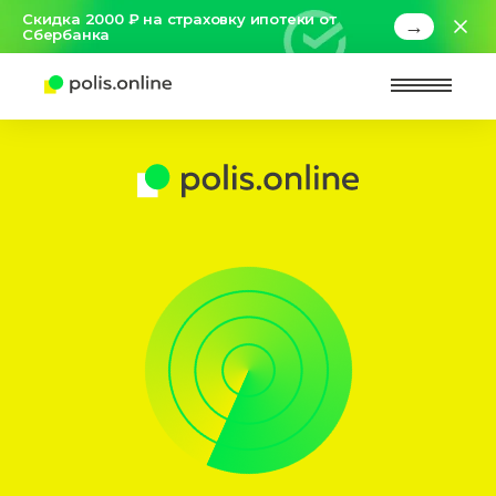
Скидка 2000 ₽ на страховку ипотеки от
→
Сбербанка
Найт