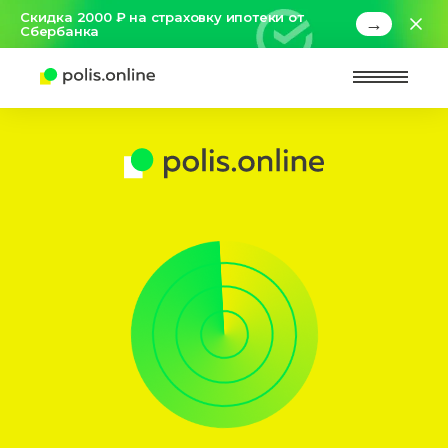
Скидка 2000 ₽ на страховку ипотеки от
→
Сбербанка
Найт