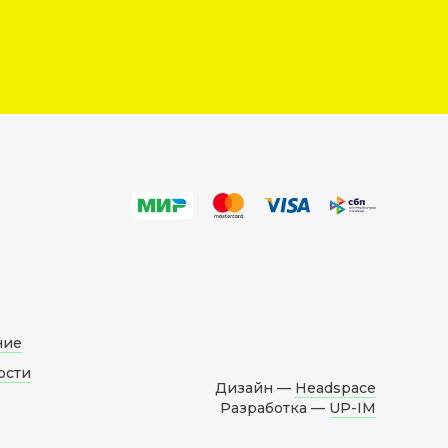
ние
ости
Дизайн —
Headspace
Разработка —
UP-IM