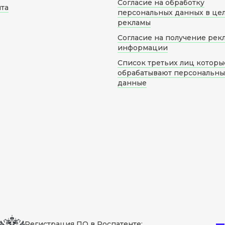
Согласие на обработку
йта
персональных данных в це
рекламы
Согласие на получение рек
информации
Список третьих лиц которы
обрабатывают персональн
данные
Регистрация ПО в Роспатенте: