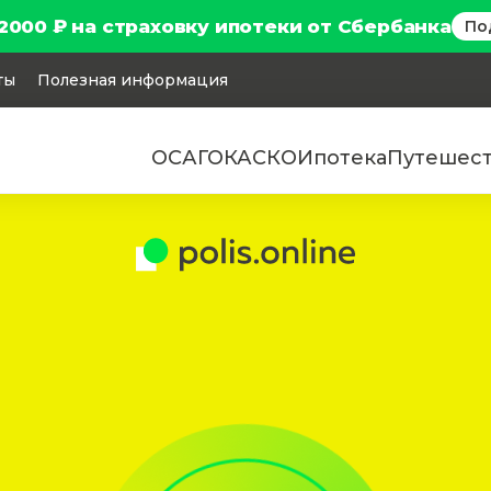
2000 ₽ на страховку ипотеки от Сбербанка
По
ты
Полезная информация
ОСАГО
КАСКО
Ипотека
Путешес