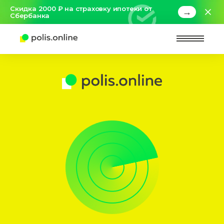
Скидка 2000 ₽ на страховку ипотеки от
→
Сбербанка
Найт