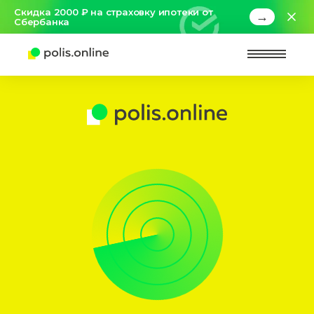
Скидка 2000 ₽ на страховку ипотеки от
→
Сбербанка
Найт