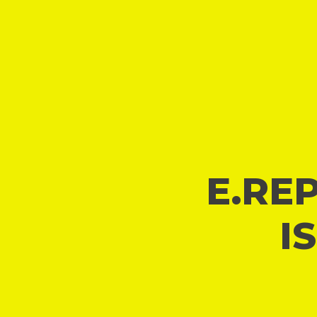
E.REP
I