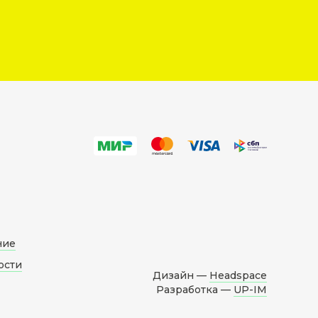
ние
ости
Дизайн —
Headspace
Разработка —
UP-IM