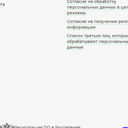
Согласие на обработку
йта
персональных данных в це
рекламы
Согласие на получение рек
информации
Список третьих лиц которы
обрабатывают персональн
данные
Регистрация ПО в Роспатенте: