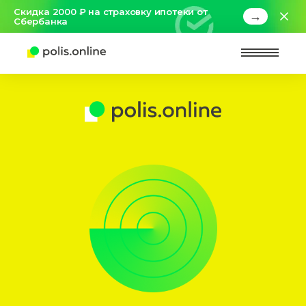
Скидка 2000 ₽ на страховку ипотеки от
→
Сбербанка
Найт