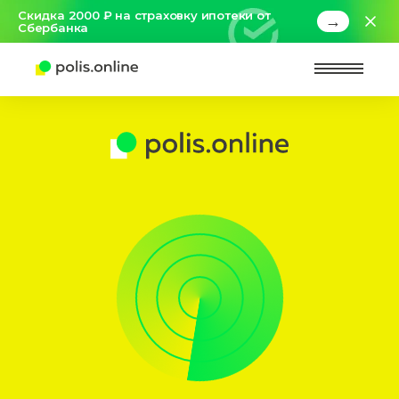
Скидка 2000 ₽ на страховку ипотеки от
→
Сбербанка
Найт