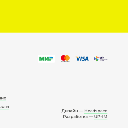
ние
ости
Дизайн —
Headspace
Разработка —
UP-IM