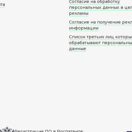
Согласие на обработку
йта
персональных данных в це
рекламы
Согласие на получение рек
информации
Список третьих лиц которы
обрабатывают персональн
данные
Регистрация ПО в Роспатенте: