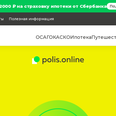
2000 ₽ на страховку ипотеки от Сбербанка
По
ты
Полезная информация
ОСАГО
КАСКО
Ипотека
Путешес