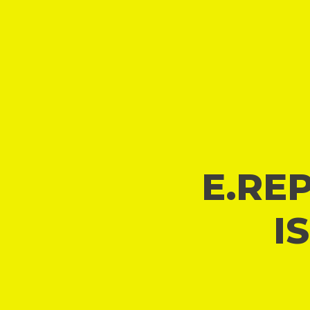
E.REP
I