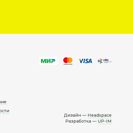
ние
ости
Дизайн —
Headspace
Разработка —
UP-IM