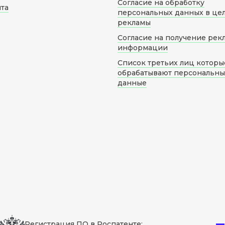
Согласие на обработку
йта
персональных данных в це
рекламы
Согласие на получение рек
информации
Список третьих лиц которы
обрабатывают персональн
данные
Регистрация ПО в Роспатенте: