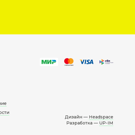
ние
ости
Дизайн —
Headspace
Разработка —
UP-IM