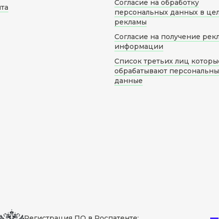
Согласие на обработку
йта
персональных данных в це
рекламы
Согласие на получение рек
информации
Список третьих лиц которы
обрабатывают персональн
данные
Регистрация ПО в Роспатенте: