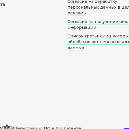
Согласие на обработку
йта
персональных данных в це
рекламы
Согласие на получение рек
информации
Список третьих лиц которы
обрабатывают персональн
данные
Регистрация ПО в Роспатенте: