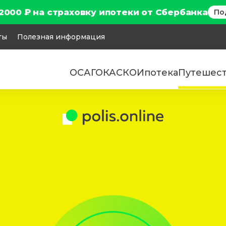
2000 ₽ на страховку ипотеки от Сбербанка
По
ты
Полезная информация
ОСАГО
КАСКО
Ипотека
Путешес