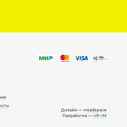
ние
ости
Дизайн —
Headspace
Разработка —
UP-IM