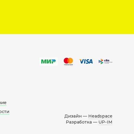
ние
ости
Дизайн —
Headspace
Разработка —
UP-IM