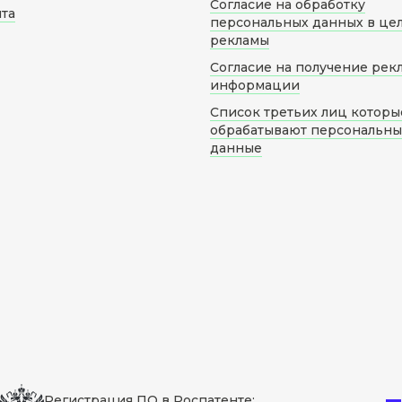
Согласие на обработку
йта
персональных данных в це
рекламы
Согласие на получение рек
информации
Список третьих лиц которы
обрабатывают персональн
данные
Регистрация ПО в Роспатенте: