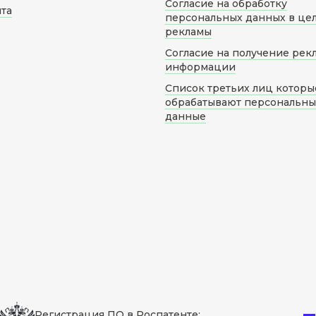
Согласие на обработку
йта
персональных данных в це
рекламы
Согласие на получение рек
информации
Список третьих лиц которы
обрабатывают персональн
данные
Регистрация ПО в Роспатенте: