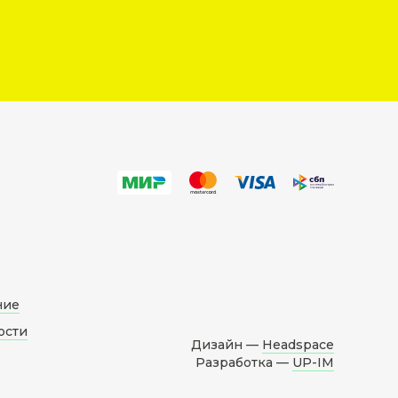
ние
ости
Дизайн —
Headspace
Разработка —
UP-IM