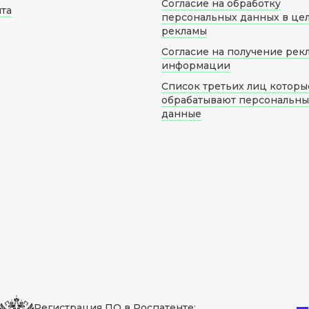
Согласие на обработку
йта
персональных данных в це
рекламы
Согласие на получение рек
информации
Список третьих лиц которы
обрабатывают персональн
данные
Регистрация ПО в Роспатенте: