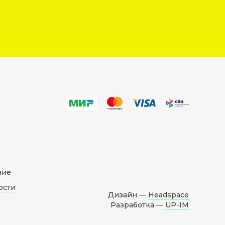
ние
ости
Дизайн —
Headspace
Разработка —
UP-IM