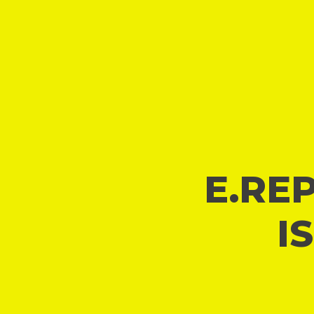
E.REP
I