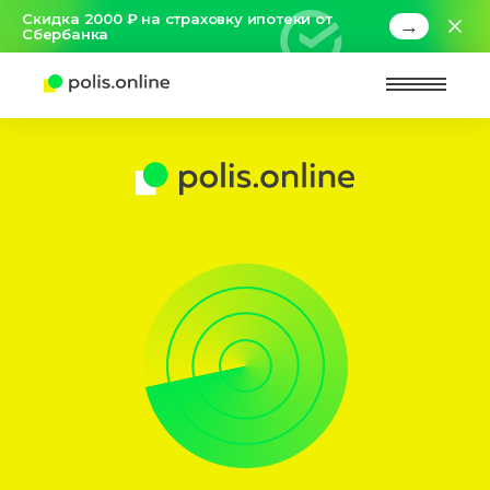
Скидка 2000 ₽ на страховку ипотеки от
→
Сбербанка
Найт