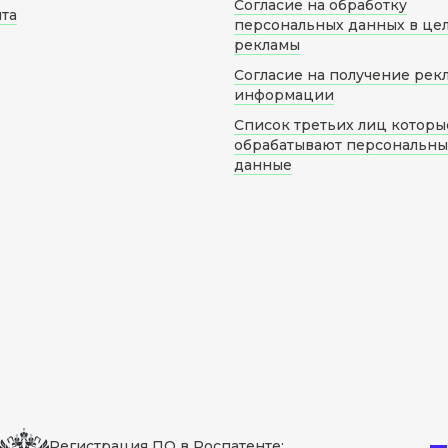
Согласие на обработку
йта
персональных данных в це
рекламы
Согласие на получение рек
информации
Список третьих лиц которы
обрабатывают персональн
данные
Регистрация ПО в Роспатенте: