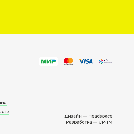
ние
ости
Дизайн —
Headspace
Разработка —
UP-IM