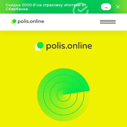
Скидка 2000 ₽ на страховку ипотеки от
→
Сбербанка
Найт