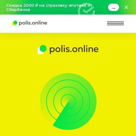
Скидка 2000 ₽ на страховку ипотеки от
→
Сбербанка
Найт