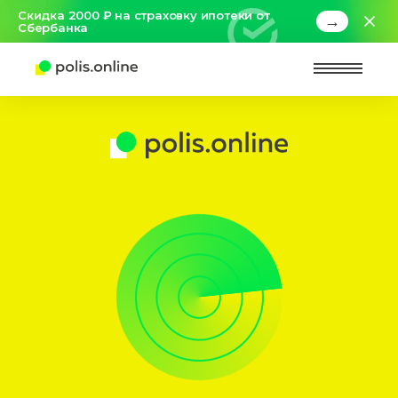
Скидка 2000 ₽ на страховку ипотеки от
→
Сбербанка
Найт