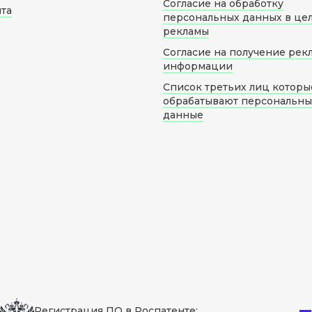
Согласие на обработку
йта
персональных данных в це
рекламы
Согласие на получение рек
информации
Список третьих лиц которы
обрабатывают персональн
данные
Регистрация ПО в Роспатенте: