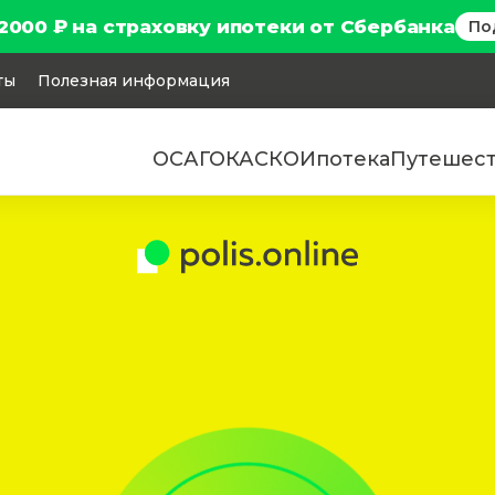
2000 ₽ на страховку ипотеки от Сбербанка
По
ты
Полезная информация
ОСАГО
КАСКО
Ипотека
Путешес