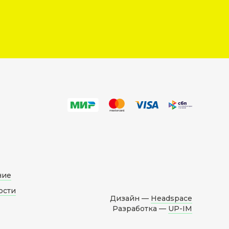
ние
ости
Дизайн —
Headspace
Разработка —
UP-IM