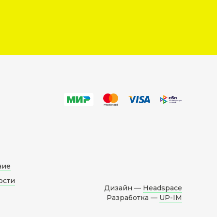
ние
ости
Дизайн —
Headspace
Разработка —
UP-IM