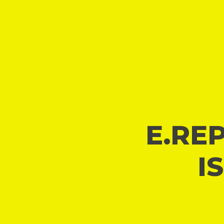
E.REP
I