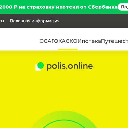
2000 ₽ на страховку ипотеки от Сбербанка
По
ты
Полезная информация
ОСАГО
КАСКО
Ипотека
Путешес