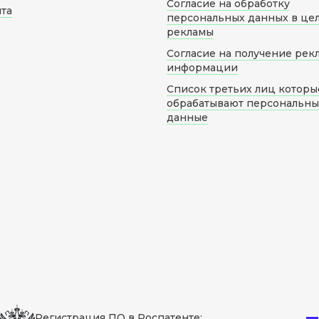
Согласие на обработку
йта
персональных данных в це
рекламы
Согласие на получение рек
информации
Список третьих лиц которы
обрабатывают персональн
данные
Регистрация ПО в Роспатенте: