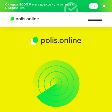
Скидка 2000 ₽ на страховку ипотеки от
→
Сбербанка
Найт