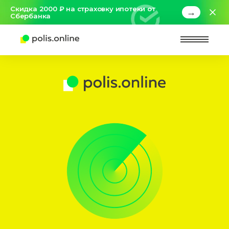
Скидка 2000 ₽ на страховку ипотеки от
→
Сбербанка
Найт