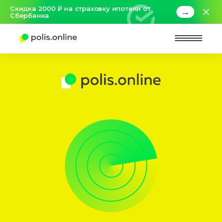
Скидка 2000 ₽ на страховку ипотеки от
→
Сбербанка
Найт