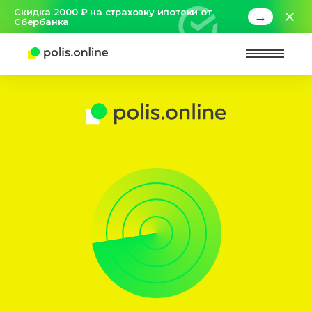
Скидка 2000 ₽ на страховку ипотеки от
→
Сбербанка
Найт