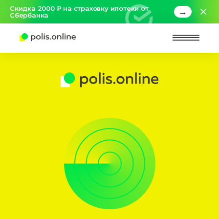
Скидка 2000 ₽ на страховку ипотеки от
→
Сбербанка
Найт