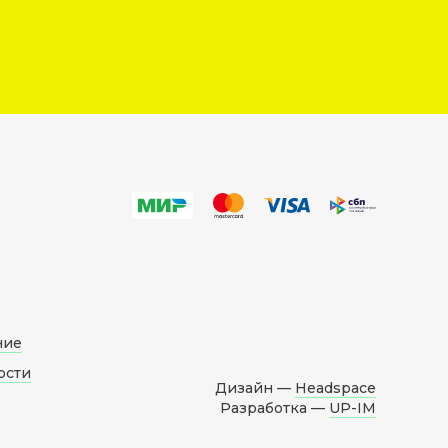
ние
ости
Дизайн —
Headspace
Разработка —
UP-IM