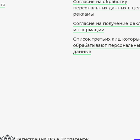
Согласие на обработку
йта
персональных данных в це
рекламы
Согласие на получение рек
информации
Список третьих лиц которы
обрабатывают персональн
данные
Регистрация ПО в Роспатенте: