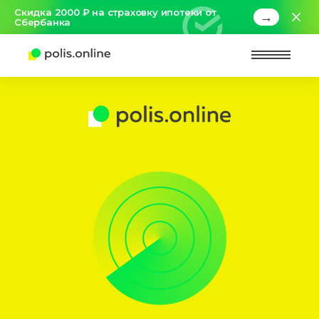
Скидка 2000 ₽ на страховку ипотеки от
→
Сбербанка
Найт