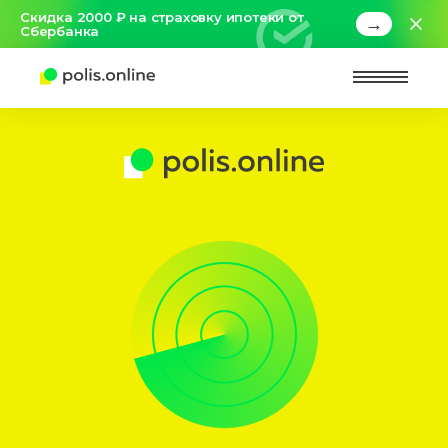
Скидка 2000 ₽ на страховку ипотеки от
→
Сбербанка
Найт