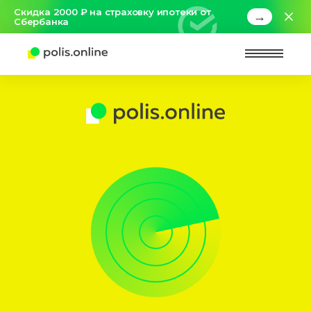
Скидка 2000 ₽ на страховку ипотеки от
→
Сбербанка
Найт