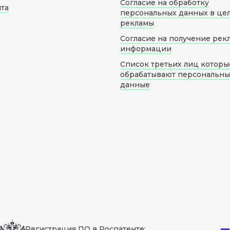
Согласие на обработку
йта
персональных данных в це
рекламы
Согласие на получение рек
информации
Список третьих лиц которы
обрабатывают персональн
данные
Регистрация ПО в Роспатенте: