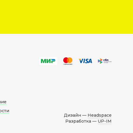
ние
ости
Дизайн —
Headspace
Разработка —
UP-IM