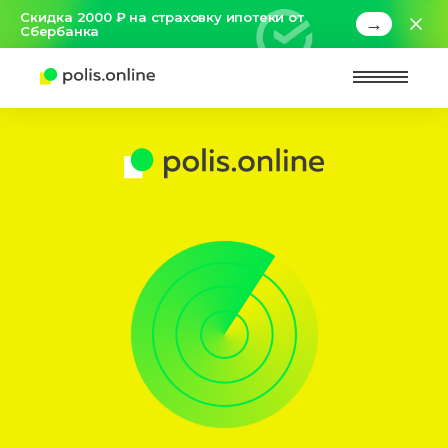
Скидка 2000 ₽ на страховку ипотеки от
→
Сбербанка
Найт