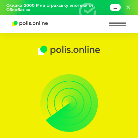
Скидка 2000 ₽ на страховку ипотеки от
→
Сбербанка
Найт