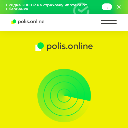
Скидка 2000 ₽ на страховку ипотеки от
→
Сбербанка
Найт