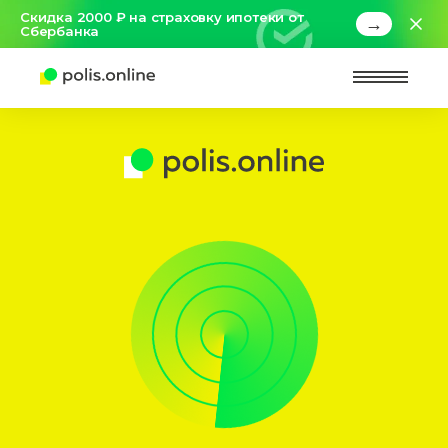
Скидка 2000 ₽ на страховку ипотеки от
→
Сбербанка
Найт