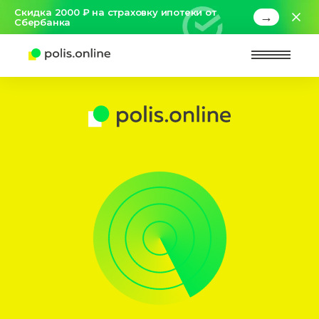
Скидка 2000 ₽ на страховку ипотеки от
→
Сбербанка
Найт