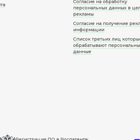
Согласие на обработку
йта
персональных данных в це
рекламы
Согласие на получение рек
информации
Список третьих лиц которы
обрабатывают персональн
данные
Регистрация ПО в Роспатенте: