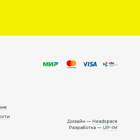
ние
ости
Дизайн —
Headspace
Разработка —
UP-IM