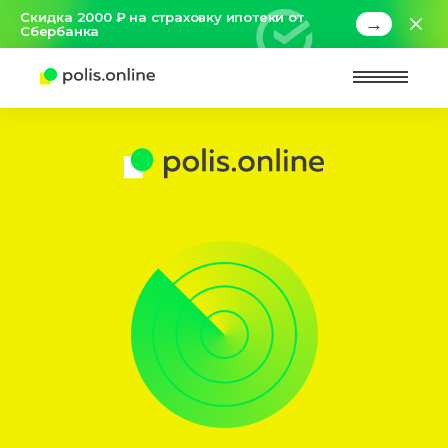
Скидка 2000 ₽ на страховку ипотеки от
→
Сбербанка
Найт